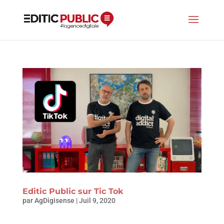
Editic Public sur Tic Tok
par
AgDigisense
|
Juil 9, 2020