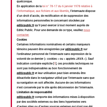
quelconque.
En application de la
loi n° 78-17 du 6 janvier 1978 relative à
l’informatique, aux fichiers et aux libertés
, l’internaute dispose
d’un droit d’accès, de rectification et de suppression des
informations personnelles le concernant stockées par
editicpublic.fr
qu’il peut exercer à tout moment auprès de
Editic Public. Pour une demande de ce type, veuillez
nous
contacter.
Cookies
Certaines informations nominatives et certains marqueurs
témoins peuvent être enregistrées par
editicpublic.fr
sur
l’ordinateur personnel de l’internaute sans expression de la
volonté de ce dernier (« cookies » ou « applets JAVA »). Sauf
indication contraire explicite [
1
], ces procédés techniques ne
sont pas indispensables au bon fonctionnement de
editicpublic.fr
et leur utilisation peut bien entendu être
désactivée dans le navigateur utilisé par l’internaute sans que
sa navigation en soit affectée. Aucune de ces informations
n’est conservée par le site après déconnexion de l’internaute.
Limitation de responsabilité
editicpublic.fr
comporte des informations mises à disposition
par des sociétés externes ou des liens hypertextes vers
d’autres sites ou d’autres sources externes qui n’ont pas été